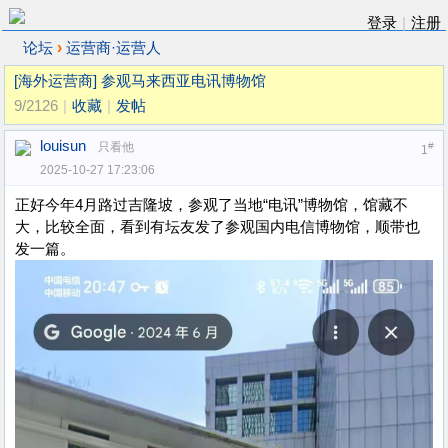
登录
|
注册
›
论坛
运营商·运营人
[海外运营商]
参观马来西亚电讯博物馆
9/2126
|
收藏
|
发帖
louisun
只看他
#
1
2025-10-27 17:23:06
正好今年4月路过吉隆坡，参观了当地“电讯”博物馆，馆藏不
大，比较全面，看到有坛友发了参观国内电信博物馆，顺带也
发一篇。