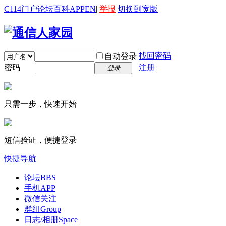
C114门户
论坛
百科
APP
EN
|
举报
切换到宽版
找回密码
自动登录
密码
注册
登录
只需一步，快速开始
短信验证，便捷登录
快捷导航
论坛
BBS
手机APP
微信关注
群组
Group
日志/相册
Space