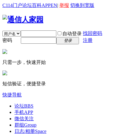
C114门户
论坛
百科
APP
EN
|
举报
切换到宽版
找回密码
自动登录
密码
注册
登录
只需一步，快速开始
短信验证，便捷登录
快捷导航
论坛
BBS
手机APP
微信关注
群组
Group
日志/相册
Space