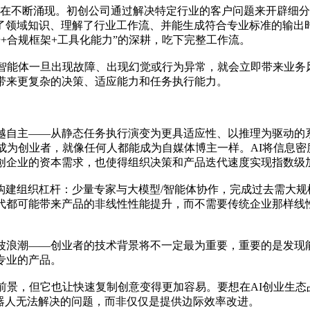
t也在不断涌现。初创公司通过解决特定行业的客户问题来开辟细
当AI掌握了领域知识、理解了行业工作流、并能生成符合专业标准的
据+合规框架+工具化能力”的深耕，吃下完整工作流。
。智能体一旦出现故障、出现幻觉或行为异常，就会立即带来业务
带来更复杂的决策、适应能力和任务执行能力。
越自主——从静态任务执行演变为更具适应性、以推理为驱动的系
能成为创业者，就像任何人都能成为自媒体博主一样。AI将信息
创企业的资本需求，也使得组织决策和产品迭代速度实现指数级
队构建组织杠杆：少量专家与大模型/智能体协作，完成过去需大
代都可能带来产品的非线性性能提升，而不需要传统企业那样线
新一波浪潮——创业者的技术背景将不一定最为重要，重要的是发现
专业的产品。
的前景，但它也让快速复制创意变得更加容易。要想在AI创业生
型聊天机器人无法解决的问题，而非仅仅是提供边际效率改进。