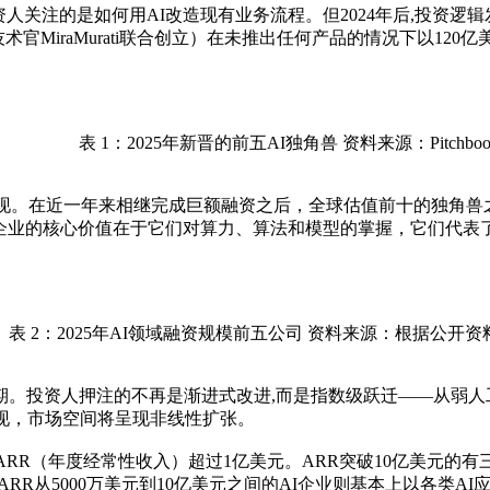
,投资人关注的是如何用AI改造现有业务流程。但2024年后,投资
enAI首席技术官MiraMurati联合创立）在未推出任何产品的情况
表 1：2025年新晋的前五AI独角兽 资料来源：Pitchboo
在近一年来相继完成巨额融资之后，全球估值前十的独角兽之中，已经
s）。这些企业的核心价值在于它们对算力、算法和模型的掌握，它们
表 2：2025年AI领域融资规模前五公司 资料来源：根据公开
预期。投资人押注的不再是渐进式改进,而是指数级跃迁——从弱
现，市场空间将呈现非线性扩张。
R（年度经常性收入）超过1亿美元。ARR突破10亿美元的有三家：大模
而ARR从5000万美元到10亿美元之间的AI企业则基本上以各类AI