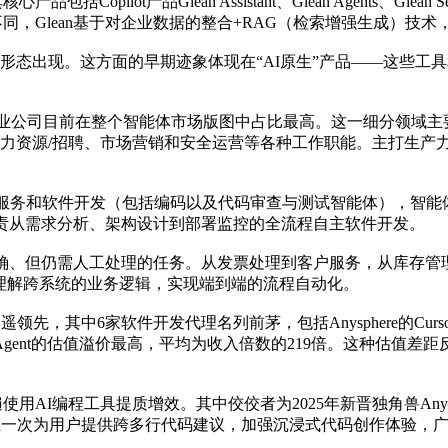
包括Copilot产品Glean Assistant、Glean Agents、
模型等不同，Glean基于对企业数据的整合+RAG（检索增强生成）技
的形态出现。这方面的早期迹象体现在“AI原生”产品——这些工
体创业公司目前在整个智能体市场版图中占比最高。这一细分领域
力资源/招聘、市场营销和安全运营等各种工作职能。主打生产力与个人
户服务和软件开发（包括编码以及代码审查与测试智能体），智能
责从需求分析、架构设计到部署监控的全流程自主软件开发。
确、但仍需人工处理的任务。从发票处理到客户服务，从库存管理
能理解跨系统的业务逻辑，实现端到端的流程自动化。
先，其中6家软件开发代理名列前茅，包括Anysphere的Cursor
务AI Agent的估值溢价最高，平均为收入倍数的219倍。这种估
AI编程工具提质增效。其中佼佼者为2025年新晋独角兽Anysphe
且一次为用户提供跨多行代码建议，加强沉浸式代码创作体验，