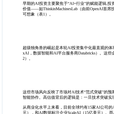
早期的AI投资主要聚焦于“AI+行业”的赋能逻辑
价值——如ThinkinMachinesLab（由前Op
可想象（表1）。
超级独角兽的崛起是本轮AI投资集中化最直观的体现。
xAI，数据智能和AI平台服务商Databrick
2）。
这些市场风向反映了市场对AI技术“范式突破”的
智能协作。高估值背后的逻辑是：一旦技术突破实
从商业化水平上来看，目前全球约有15家AI公司的AR
元），和AI数据标注企业ScaleAI（15亿美元）。