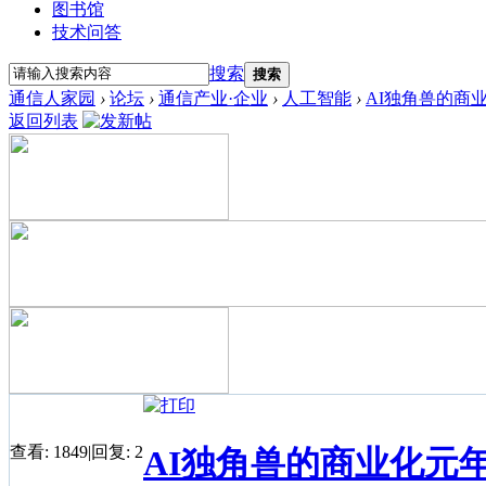
图书馆
技术问答
搜索
搜索
通信人家园
›
论坛
›
通信产业·企业
›
人工智能
›
AI独角兽的商
返回列表
查看:
1849
|
回复:
2
AI独角兽的商业化元