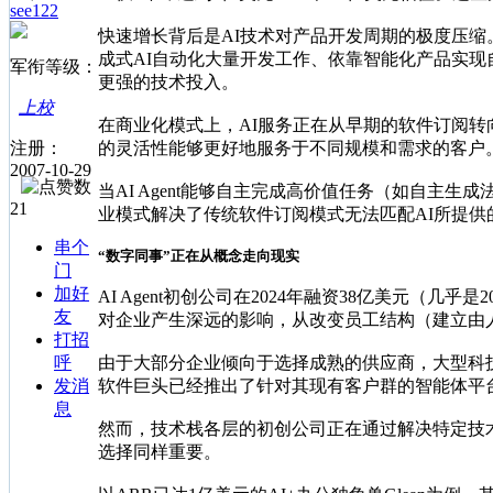
see122
快速增长背后是AI技术对产品开发周期的极度压
成式AI自动化大量开发工作、依靠智能化产品实现
军衔等级：
更强的技术投入。
上校
在商业化模式上，AI服务正在从早期的软件订阅转
注册：
的灵活性能够更好地服务于不同规模和需求的客户
2007-10-29
当AI Agent能够自主完成高价值任务（如自
21
业模式解决了传统软件订阅模式无法匹配AI所提供
串个
“数字同事”正在从概念走向现实
门
加好
AI Agent初创公司在2024年融资38亿美元（几
友
对企业产生深远的影响，从改变员工结构（建立由人类
打招
呼
由于大部分企业倾向于选择成熟的供应商，大型科技公司在AI智能
发消
软件巨头已经推出了针对其现有客户群的智能体平
息
然而，技术栈各层的初创公司正在通过解决特定技
选择同样重要。