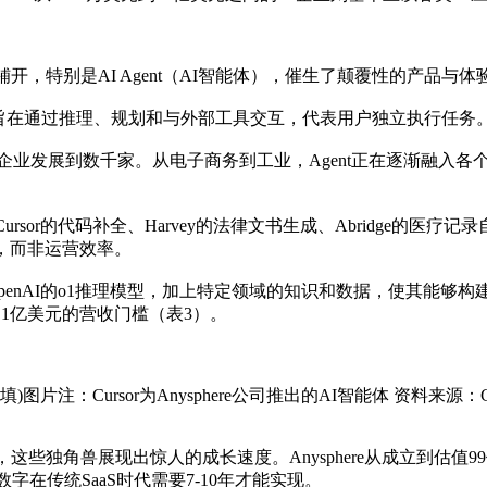
铺开，特别是AI Agent（AI智能体），催生了颠覆性的产品与体
系统，旨在通过推理、规划和与外部工具交互，代表用户独立执行任务
300家企业发展到数千家。从电子商务到工业，Agent正在逐渐
rsor的代码补全、Harvey的法律文书生成、Abridge的医
，而非运营效率。
，OpenAI的o1推理模型，加上特定领域的知识和数据，使其能够构建
1亿美元的营收门槛（表3）。
选填)图片注：Cursor为Anysphere公司推出的AI智能体 资料来源：CB 
些独角兽展现出惊人的成长速度。Anysphere从成立到估值99亿美元
字在传统SaaS时代需要7-10年才能实现。