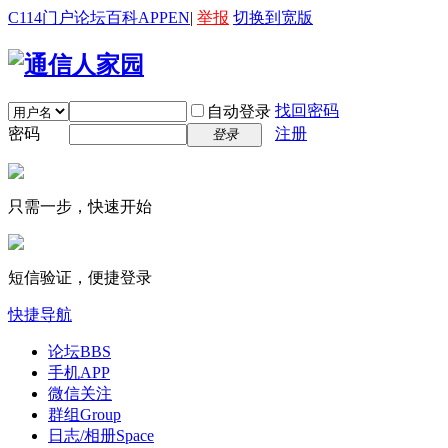
C114门户
论坛
百科
APP
EN
|
举报
切换到宽版
找回密码
自动登录
密码
注册
登录
只需一步，快速开始
短信验证，便捷登录
快捷导航
论坛
BBS
手机APP
微信关注
群组
Group
日志/相册
Space