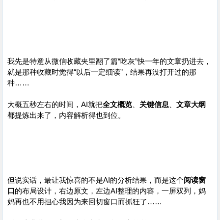
我先是特意从微信收藏夹里翻了篇“吃灰”快一年的文章扔进去，
就是那种收藏时觉得“以后一定细读”，结果再没打开过的那
种……
大概五秒左右的时间，AI就把
全文概览
、
关键信息
、
文章大纲
都提炼出来了，内容解析得也到位。
但说实话，最让我惊喜的不是AI的分析结果，而是这个
阅读窗
口
的布局设计，右边原文，左边AI整理的内容，一屏双列，妈
妈再也不用担心我因为来回切窗口而抓狂了……