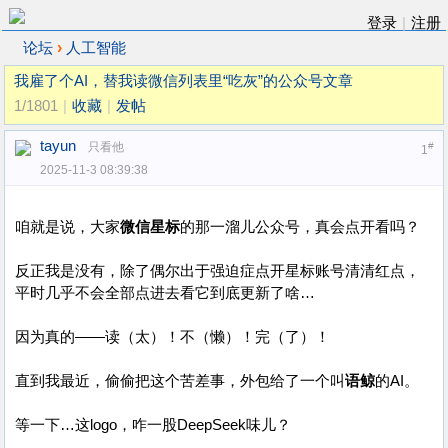
登录
|
注册
›
论坛
人工智能
我雇了个AI，替我读微信列表里“吃灰”的公众号文章
1/1801
|
收藏
|
发帖
tayun
只看他
#
1
2025-11-3 08:39:38
咱就是说，大家
微信星标
的那一溜儿公众号，真会点开看吗？
反正我是没有，除了偶尔出于强迫症点开星标账号清清红点，
平时几乎不会全部点进去看它到底更新了啥…
因为真的——读（太）！不（懒）！完（了）！
直到我最近，偷偷把这个苦差事，外包给了一个叫
语鲸
的AI。
等一下…这logo，咋一股DeepSeek味儿？