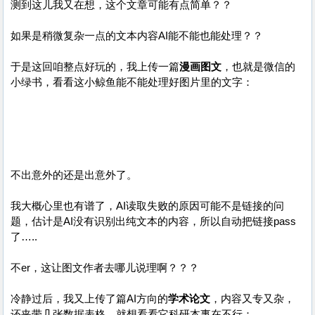
测到这儿我又在想，这个文章可能有点简单？？
如果是稍微复杂一点的文本内容AI能不能也能处理？？
于是这回咱整点好玩的，我上传一篇
漫画图文
，也就是微信的
小绿书，看看这小鲸鱼能不能处理好图片里的文字：
不出意外的还是出意外了。
我大概心里也有谱了，AI读取失败的原因可能不是链接的问
题，估计是AI没有识别出纯文本的内容，所以自动把链接pass
了…..
不er，这让图文作者去哪儿说理啊？？？
冷静过后，我又上传了篇AI方向的
学术论文
，内容又专又杂，
还夹带几张数据表格，就想看看它科研本事在不行：