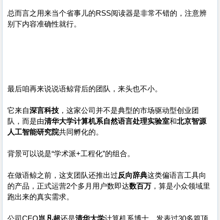
总而言之用来当个省事儿的RSS阅读器是非常不错的，注意辨
别下内容准确性就行。
最后咱再来说说语鲸背后的团队，来头也不小。
它来自
深言科技
，这家公司并不是典型的市场驱动型创业团
队，而是由
清华大学计算机系自然语言处理实验室
和
北京智源
人工智能研究院
共同孵化的。
背景可以说是“学术派+工程化”的组合。
在做语鲸之前，这支团队还推出过
反向辞典
这类偏语言工具向
的产品，正式运营2个多月用户数即达
数百万
，算是小众领域里
跑出来的真实需求。
公司CEO
岂凡超
还是
清华大学
计算机系博士，发表过30多篇顶