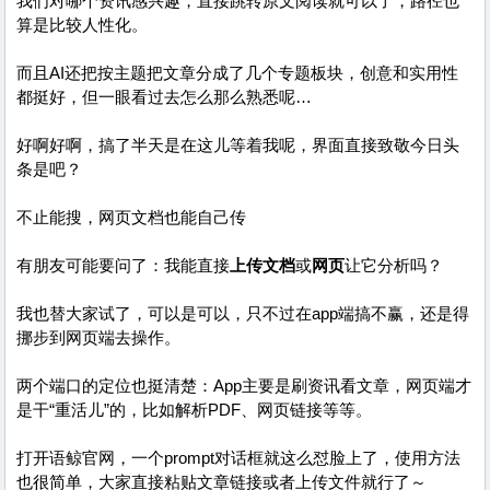
我们对哪个资讯感兴趣，直接跳转原文阅读就可以了，路径也
算是比较人性化。
而且AI还把按主题把文章分成了几个专题板块，创意和实用性
都挺好，但一眼看过去怎么那么熟悉呢…
好啊好啊，搞了半天是在这儿等着我呢，界面直接致敬今日头
条是吧？
不止能搜，网页文档也能自己传
有朋友可能要问了：我能直接
上传文档
或
网页
让它分析吗？
我也替大家试了，可以是可以，只不过在app端搞不赢，还是得
挪步到网页端去操作。
两个端口的定位也挺清楚：App主要是刷资讯看文章，网页端才
是干“重活儿”的，比如解析PDF、网页链接等等。
打开语鲸官网，一个prompt对话框就这么怼脸上了，使用方法
也很简单，大家直接粘贴文章链接或者上传文件就行了～