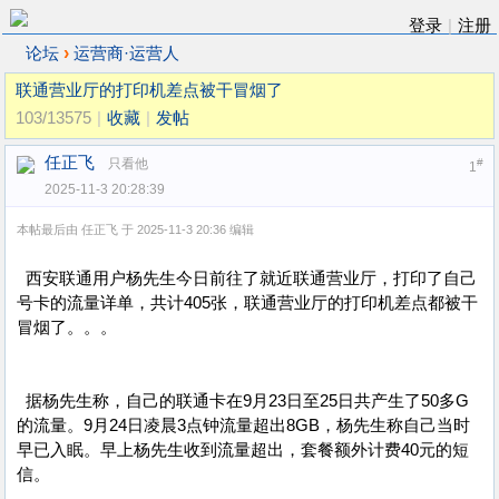
登录
|
注册
›
论坛
运营商·运营人
联通营业厅的打印机差点被干冒烟了
103/13575
|
收藏
|
发帖
任正飞
只看他
#
1
2025-11-3 20:28:39
本帖最后由 任正飞 于 2025-11-3 20:36 编辑
西安联通用户杨先生今日前往了就近联通营业厅，打印了自己
号卡的流量详单，共计405张，联通营业厅的打印机差点都被干
冒烟了。。。
据杨先生称，自己的联通卡在9月23日至25日共产生了50多G
的流量。9月24日凌晨3点钟流量超出8GB，杨先生称自己当时
早已入眠。早上杨先生收到流量超出，套餐额外计费40元的短
信。