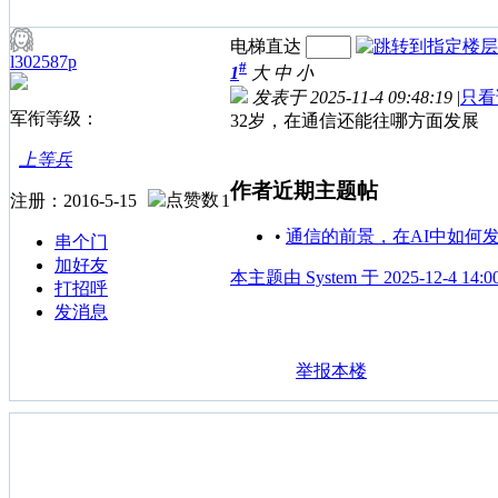
电梯直达
l302587p
#
1
大
中
小
发表于 2025-11-4 09:48:19
|
只看
军衔等级：
32岁，在通信还能往哪方面发展
上等兵
作者近期主题帖
注册：2016-5-15
1
•
通信的前景，在AI中如何
串个门
加好友
本主题由 System 于 2025-12-4 14
打招呼
发消息
举报本楼