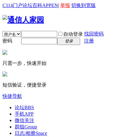
C114门户
论坛
百科
APP
EN
|
举报
切换到宽版
找回密码
自动登录
密码
注册
登录
只需一步，快速开始
短信验证，便捷登录
快捷导航
论坛
BBS
手机APP
微信关注
群组
Group
日志/相册
Space