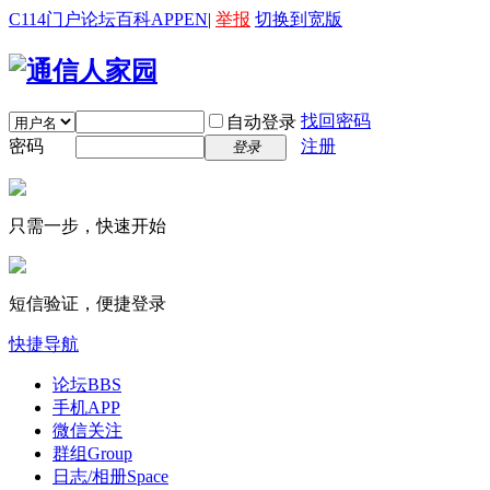
C114门户
论坛
百科
APP
EN
|
举报
切换到宽版
找回密码
自动登录
密码
注册
登录
只需一步，快速开始
短信验证，便捷登录
快捷导航
论坛
BBS
手机APP
微信关注
群组
Group
日志/相册
Space