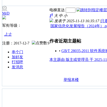
电梯直达
MrD
#
1
大
中
小
发表于 2025-11-13 16:35:17
|
只
军衔等级：
国家信息化发展报告（2024年）.pd
上士
作者近期主题帖
注册：2017-12-7
9
•
GB∕T 28035-2011 软件
串个门
加好友
本主题由 版主或管理员 于 2025-11-
打招呼
发消息
举报本楼