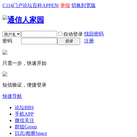
C114门户
论坛
百科
APP
EN
|
举报
切换到宽版
找回密码
自动登录
密码
注册
登录
只需一步，快速开始
短信验证，便捷登录
快捷导航
论坛
BBS
手机APP
微信关注
群组
Group
日志/相册
Space