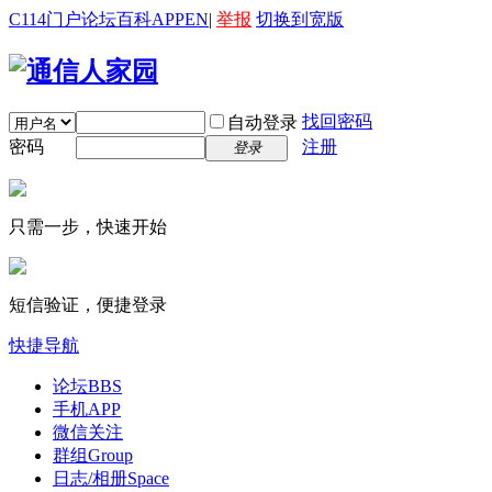
C114门户
论坛
百科
APP
EN
|
举报
切换到宽版
找回密码
自动登录
密码
注册
登录
只需一步，快速开始
短信验证，便捷登录
快捷导航
论坛
BBS
手机APP
微信关注
群组
Group
日志/相册
Space