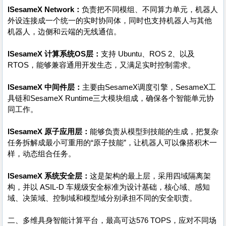
lSesameX Network：
负责把不同模组、不同算力单元，机器人
外设连接成一个统一的实时协同体，同时也支持机器人与其他
机器人，边侧和云端的无线通信。
lSesameX 计算系统OS层：
支持 Ubuntu、ROS 2、以及
RTOS，能够兼容通用开发生态，又满足实时控制需求。
lSesameX 中间件层：
主要由SesameX调度引擎，SesameX工
具链和SesameX Runtime三大模块组成，确保各个智能单元协
同工作。
lSesameX 原子应用层：
能够负责从模型到技能的生成，把复杂
任务拆解成最小可重用的“原子技能”，让机器人可以像搭积木一
样，动态组合任务。
lSesameX 系统安全层：
这是架构的最上层，采用四域隔离架
构，并以 ASIL-D 车规级安全标准为设计基础，核心域、感知
域、决策域、控制域和模型域分别承担不同的安全职责。
二、多维具身智能计算平台，最高可达576 TOPS，应对不同场