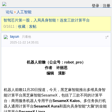
登录
|
注册
›
论坛
人工智能
智驾芯片第一股，入局具身智能！连发三款计算平台
0/1611
|
收藏
|
发帖
tayun
只看他
#
1
2025-11-22 14:35:01
机器人前瞻（公众号：robot_pro）
作者 许丽思
编辑 漠影
机器人前瞻11月20日报道，今天，黑芝麻智能推出多维具身智
能计算平台黑芝麻智能SesameX，包括了三款不同的计算平
台：商用服务机器人专用平台
SesameX Kalos、
多任务执行机
器人通用计算平台
SesameX Aura
和面向具身智能“大脑”的全能
计算平台
SesameX Liora。