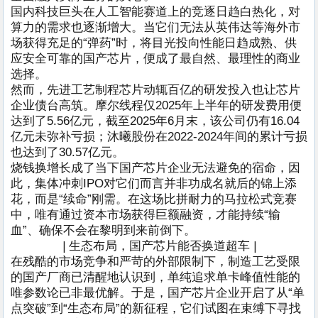
国内科技巨头在人工智能赛道上的竞逐日趋白热化，对
算力的需求也逐渐增大。当它们无法从英伟达等海外市
场获得充足的“弹药”时，将目光投向性能日趋成熟、供
应安全可靠的国产芯片，便成了最自然、最理性的商业
选择。
然而，先进工艺制程芯片动辄百亿的研发投入也让芯片
企业债台高筑。摩尔线程仅2025年上半年的研发费用便
达到了5.56亿元，截至2025年6月末，该公司仍有16.04
亿元未弥补亏损；沐曦股份在2022-2024年间的累计亏损
也达到了30.57亿元。
烧钱换增长成了当下国产芯片企业无法避免的宿命，因
此，集体冲刺IPO对它们而言并非功成名就后的锦上添
花，而是“续命”刚需。在这场比拼耐力的马拉松式竞赛
中，唯有通过资本市场获得巨额融资，才能持续“输
血”、确保不会在黎明到来前倒下。
|
生态布局，国产芯片能否换道超车
|
在残酷的市场竞争和严苛的外部限制下，制造工艺受限
的国产厂商已清醒地认识到，单纯追求单卡峰值性能的
唯参数论已非最优解。于是，国产芯片企业开启了从“单
点突破”到“生态布局”的新征程，它们试图在束缚下寻找