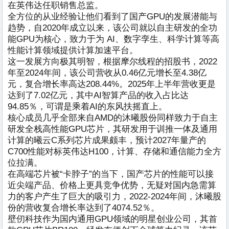
在英伟达任职销售总监。
全方位的从业经验让他们看到了国产GPU的发展潜能与
趋势，自2020年成立以来，该公司就以自主研发的全功
能GPU为核心，致力于为 AI、数字孪生、科学计算等高
性能计算领域提供计算加速平台。
这一发展方向极其明智，根据摩尔线程的招股书，2022
年至2024年间，该公司营收从0.46亿元增长至4.38亿
元，复合增长率高达208.44%。2025年上半年营收更是
达到了7.02亿元，其中AI智算产品的收入占比达
94.85％，可谓是乘着AI的东风扶摇直上。
核心成员几乎全部来自AMD的沐曦股份同样致力于自主
研发全栈高性能GPU芯片，其研发用于训推一体及通用
计算的曦云C系列芯片成果颇丰，预计2027年量产的
C700性能对标英伟达H100，计算、存储和通信能力全方
位拉满。
在高端芯片被“卡脖子”的当下，国产芯片的性能可以接
近尖端产品、价格上更具竞争优势，无疑对国内急需算
力的客户产生了巨大的吸引力，2022-2024年间，沐曦股
份的营收复合增长率达到了4074.52％。
壁仞科技作为国内通用GPU领域的明星创业公司，其首