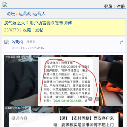
登录
|
注册
›
论坛
运营商·运营人
戾气这么大？用户扬言要杀宽带师傅
23/4379
|
收藏
|
发帖
byttyq
只看他
#
1
2025-11-27 09:54:36