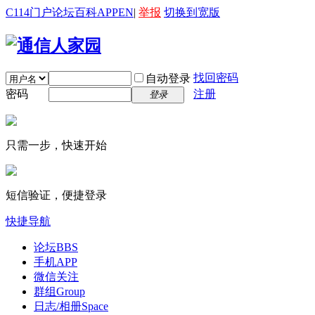
C114门户
论坛
百科
APP
EN
|
举报
切换到宽版
找回密码
自动登录
密码
注册
登录
只需一步，快速开始
短信验证，便捷登录
快捷导航
论坛
BBS
手机APP
微信关注
群组
Group
日志/相册
Space