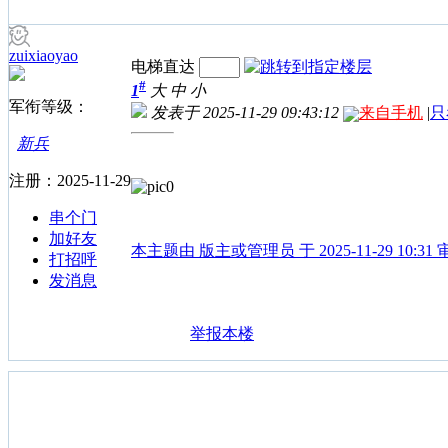
zuixiaoyao
电梯直达
#
1
大
中
小
军衔等级：
发表于 2025-11-29 09:43:12
来自手机
|
只
新兵
注册：2025-11-29
串个门
加好友
本主题由 版主或管理员 于 2025-11-29 10:3
打招呼
发消息
举报本楼