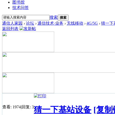
图书馆
技术问答
搜索
搜索
通信人家园
›
论坛
›
通信技术·业务
›
无线移动
›
4G/5G
›
猜一下
返回列表
查看:
1974
|
回复:
3
猜一下基站设备
[复制