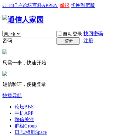
C114门户
论坛
百科
APP
EN
|
举报
切换到宽版
找回密码
自动登录
密码
注册
登录
只需一步，快速开始
短信验证，便捷登录
快捷导航
论坛
BBS
手机APP
微信关注
群组
Group
日志/相册
Space