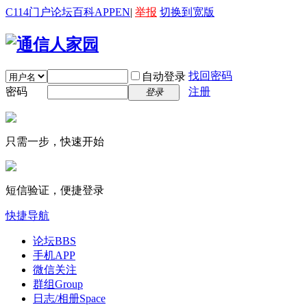
C114门户
论坛
百科
APP
EN
|
举报
切换到宽版
找回密码
自动登录
密码
注册
登录
只需一步，快速开始
短信验证，便捷登录
快捷导航
论坛
BBS
手机APP
微信关注
群组
Group
日志/相册
Space