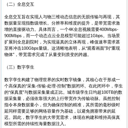
（二）全息交互
全息交互旨在实现人与物三维动态信息的无损传输与再现，其
数据量呈现指数级增长。分辨率和维度的提升，是带宽需求激
增的直接驱动力。具体而言，一个4K全息视频需要400Mbps-
900Mbps，而一个动态点云全息模型可能超过1Gbps。当场景
扩展到全息剧院时，为实现逼真的立体再现，峰值速率需求甚
至将冲击100Gbps量级。这清晰地表明，从“观看画面”到“重现
物体”，带宽需求完成了从量变到质变的跨越。
（三）数字孪生
数字孪生构建了物理世界的实时数字镜像，其核心在于形成一
个高保真的“采集-传输-处理-控制”数据闭环。在此闭环中，孪生
的“保真度”与数据采集量成正比。城市级孪生日均超100TB的数
据采集量，必须依靠强大的上行带宽作为传输动脉。虽然控制
指令本身数据量小，但为确保控制的精准，其所需的毫秒级时
延同样需要足够的网络容量作为基础，以避免拥塞带来的延
迟。因此，数字孪生的大带宽需求，体现在构建和维持高保真
模型所需的持续性海量数据注入。