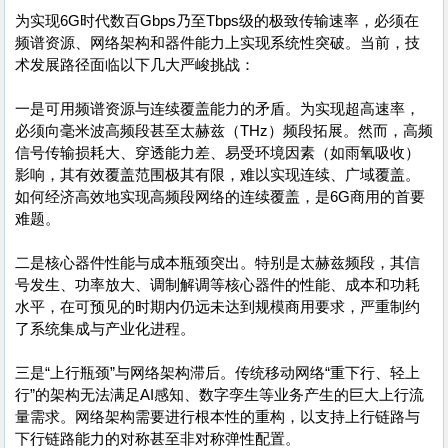
为实现6G时代数百Gbps乃至Tbps级的极致传输速率，必须在
频谱资源、网络架构和器件能力上实现系统性突破。当前，技
术发展路径面临以下几大严峻挑战：
一是可用频谱资源与连续覆盖能力的矛盾。为实现超高速率，
必须向毫米波高频段甚至太赫兹（THz）频段拓展。然而，高频
信号传输损耗大、穿透能力差、易受环境因素（如雨氧吸收）
影响，其有效覆盖范围极其有限，难以实现连续、广域覆盖。
如何经济高效地实现高频段网络的连续覆盖，是6G商用的首要
难题。
二是核心器件性能与成本瓶颈突出。特别是太赫兹频段，其信
号发生、功率放大、调制解调等核心器件的性能、成本和功耗
水平，在可预见的时期内仍远未达到规模商用要求，严重制约
了系统集成与产业化进程。
三是“上行瓶颈”与网络架构滞后。传统移动网络“重下行、轻上
行”的架构无法满足AI感知、数字孪生等业务产生的巨大上行流
量需求。网络架构需要进行根本性的重构，以支持上行链路与
下行链路能力的对称甚至非对称弹性配置。