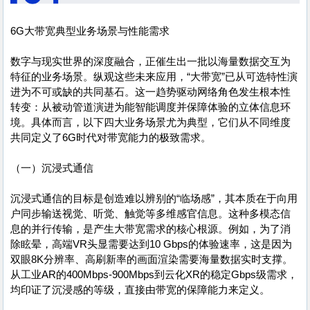
6G大带宽典型业务场景与性能需求
数字与现实世界的深度融合，正催生出一批以海量数据交互为
特征的业务场景。纵观这些未来应用，“大带宽”已从可选特性演
进为不可或缺的共同基石。这一趋势驱动网络角色发生根本性
转变：从被动管道演进为能智能调度并保障体验的立体信息环
境。具体而言，以下四大业务场景尤为典型，它们从不同维度
共同定义了6G时代对带宽能力的极致需求。
（一）沉浸式通信
沉浸式通信的目标是创造难以辨别的“临场感”，其本质在于向用
户同步输送视觉、听觉、触觉等多维感官信息。这种多模态信
息的并行传输，是产生大带宽需求的核心根源。例如，为了消
除眩晕，高端VR头显需要达到10 Gbps的体验速率，这是因为
双眼8K分辨率、高刷新率的画面渲染需要海量数据实时支撑。
从工业AR的400Mbps-900Mbps到云化XR的稳定Gbps级需求，
均印证了沉浸感的等级，直接由带宽的保障能力来定义。