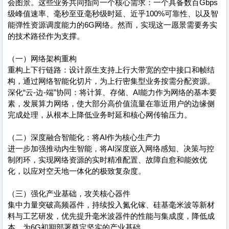
会图景。这些业务共同指向一个核心需求：一个具备数百Gbps
级峰值速率、毫秒至亚毫秒级时延、近乎100%可靠性、以及智
能弹性资源调度能力的6G网络。然而，实现这一愿景需要务实
的技术路径作为支撑。
（一）网络架构重构
重构上下行链路：设计原生支持上行大带宽的空中接口和帧结
构，通过网络智能化切片，为上行密集型业务按需分配资源。
深化“云-边-端”协同：将计算、存储、AI能力作为网络的基本要
素，发展算力网络，使大部分高价值流量在靠近用户的边缘侧
完成处理，从根本上降低业务时延和核心网传输压力。
（二）深度融合智能化：将AI作为核心生产力
进一步加强推动内生智能，将AI深度嵌入网络感知、决策与控
制闭环，实现网络资源的实时精准配置、故障自愈和能效优
化，以应对空天地一体化的极致复杂度。
（三）强化产业基础，攻关核心器件
集中力量突破高频器件，持续投入氮化镓、硅基毫米波等新材
料与工艺研发，优先提升毫米波器件的性能与集成度，降低成
本，为6G初期部署奠定坚实的产业基础。