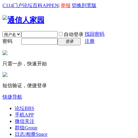
C114门户
论坛
百科
APP
EN
|
举报
切换到宽版
找回密码
自动登录
密码
注册
登录
只需一步，快速开始
短信验证，便捷登录
快捷导航
论坛
BBS
手机APP
微信关注
群组
Group
日志/相册
Space