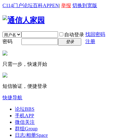
C114门户
论坛
百科
APP
EN
|
举报
切换到宽版
找回密码
自动登录
密码
注册
登录
只需一步，快速开始
短信验证，便捷登录
快捷导航
论坛
BBS
手机APP
微信关注
群组
Group
日志/相册
Space