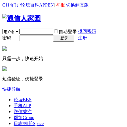
C114门户
论坛
百科
APP
EN
|
举报
切换到宽版
找回密码
自动登录
密码
注册
登录
只需一步，快速开始
短信验证，便捷登录
快捷导航
论坛
BBS
手机APP
微信关注
群组
Group
日志/相册
Space