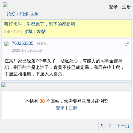
登录
|
注册
›
论坛
职场·人生
鞭打快牛，牛都跑了，剩下的都是猪
38/7219
|
收藏
|
发帖
769253335
只看他
#
1
2026-1-7 09:25:58
在某厂家已经第7个年头了，彻底死心，有能力的同事全部离
职，剩下的全是老油子，青黄不接已成定局，高层在往上爬，
中层互相推诿，下层人人自危。
38
本帖有
个回帖，您需要登录后才能浏览
登录
|
注册
1
2
下一页