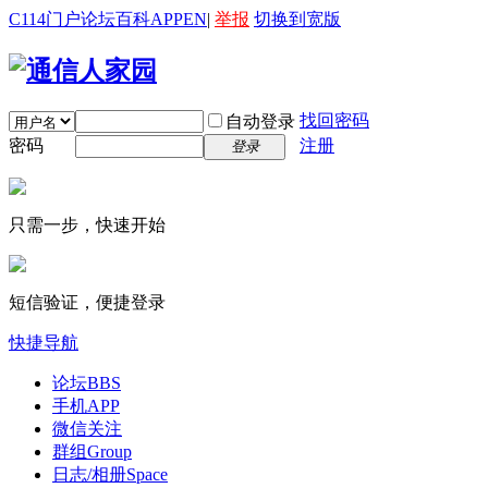
C114门户
论坛
百科
APP
EN
|
举报
切换到宽版
找回密码
自动登录
密码
注册
登录
只需一步，快速开始
短信验证，便捷登录
快捷导航
论坛
BBS
手机APP
微信关注
群组
Group
日志/相册
Space