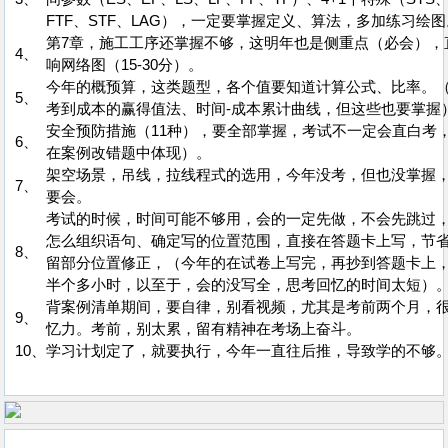
FTF、STF、LAG），一定要掌握定义、算法，多加练习绘图
第7章，施工工序还掌握不够，这明年也是侧重点（必会），
4、
响网络图（15-30分）。
今年的概预算，这类题型，各个值要知道计算公式、比率。
5、
考到成本的赢得值法、时间-成本累计曲线，但这些也要掌握
安全预防措施（11种），要全部掌握，考试不一定会直白考
6、
在案例改错题中体现）。
架空场景，吊线，拉线程式的选用，今年没考，但也没掌握
7、
要会。
考试的时候，时间可能不够用，会的一定先做，不会先跳过
怎么组织语句、确定写的位置范围，直接在答题卡上写，节
8、
留部分位置修正，（今年的在试卷上写完，再抄到答题卡上
半个多小时，以至于，会的没写全，思考回忆的时间太短）
背案例清单期间，要自律，别看视频，尤其是考前两个月，
9、
忆力。考前，别太累，留有精神在考场上奋斗。
10、
学习计划定了，就要执行，今年一直往后推，导致学的不够