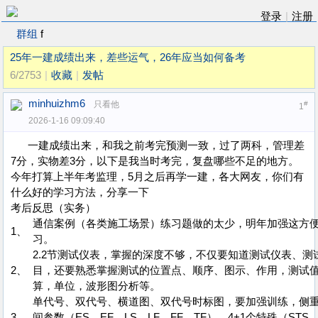
登录
|
注册
群组
f
25年一建成绩出来，差些运气，26年应当如何备考
6/2753
|
收藏
|
发帖
minhuizhm6
只看他
#
1
2026-1-16 09:09:40
一建成绩出来，和我之前考完预测一致，过了两科，管理差
7分，实物差3分，以下是我当时考完，复盘哪些不足的地方。
今年打算上半年考监理，5月之后再学一建，各大网友，你们有
什么好的学习方法，分享一下
考后反思（实务）
通信案例（各类施工场景）练习题做的太少，明年加强这方
1、
习。
2.2节测试仪表，掌握的深度不够，不仅要知道测试仪表、测
2、
目，还要熟悉掌握测试的位置点、顺序、图示、作用，测试
算，单位，波形图分析等。
单代号、双代号、横道图、双代号时标图，要加强训练，侧重
3、
间参数（ES、EF、LS、LF、FF、TF）、4+1个特殊（STS、