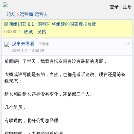
登录
|
注册
›
论坛
运营商·运营人
民间组织部 8.1：聊聊即将组建的国家数据集团
63/8802
|
收藏
|
发帖
没事来看看
只看他
#
1
2026-1-21 14:36:26
前面瞎扯了半天，我看有坛友问有没有最新的进展，
大概或许可能是有的，当然，也都是道听途说。现在还是筹备
组形态：
组长和副组长还是没有变化，还是那三个人。
几个组员，
有联通的，北分公司总经理
有电信的，人力资源部总经理