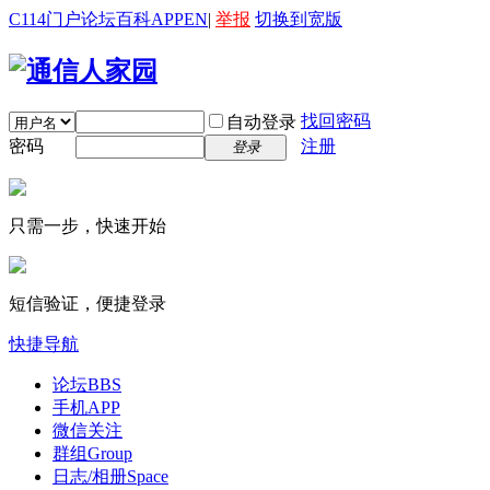
C114门户
论坛
百科
APP
EN
|
举报
切换到宽版
找回密码
自动登录
密码
注册
登录
只需一步，快速开始
短信验证，便捷登录
快捷导航
论坛
BBS
手机APP
微信关注
群组
Group
日志/相册
Space