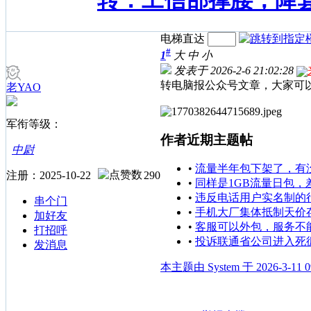
转：工信部撑腰，降
电梯直达
#
1
大
中
小
发表于 2026-2-6 21:02:28
转电脑报公众号文章，大家可
老YAO
军衔等级：
作者近期主题帖
中尉
•
流量半年包下架了，有
注册：2025-10-22
290
•
同样是1GB流量日包，
•
违反电话用户实名制的
串个门
•
手机大厂集体抵制天价
加好友
•
客服可以外包，服务不
打招呼
•
投诉联通省公司进入死
发消息
本主题由 System 于 2026-3-11