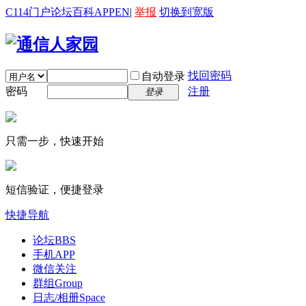
C114门户
论坛
百科
APP
EN
|
举报
切换到宽版
找回密码
自动登录
密码
注册
登录
只需一步，快速开始
短信验证，便捷登录
快捷导航
论坛
BBS
手机APP
微信关注
群组
Group
日志/相册
Space