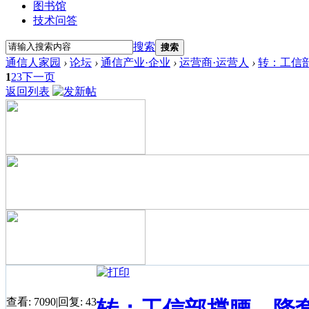
图书馆
技术问答
搜索
搜索
通信人家园
›
论坛
›
通信产业·企业
›
运营商·运营人
›
转：工信
1
2
3
下一页
返回列表
查看:
7090
|
回复:
43