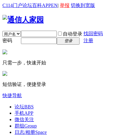
C114门户
论坛
百科
APP
EN
|
举报
切换到宽版
找回密码
自动登录
密码
注册
登录
只需一步，快速开始
短信验证，便捷登录
快捷导航
论坛
BBS
手机APP
微信关注
群组
Group
日志/相册
Space