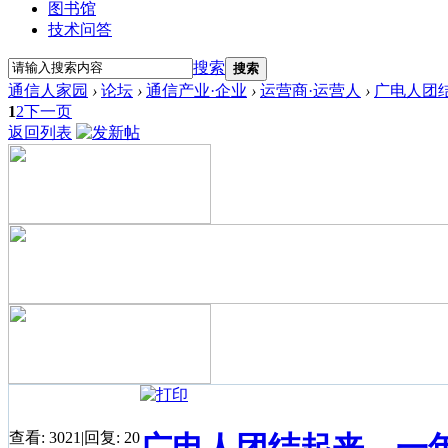
图书馆
技术问答
搜索
搜索
通信人家园
›
论坛
›
通信产业·企业
›
运营商·运营人
›
广电人团
1
2
下一页
返回列表
查看:
3021
|
回复:
20