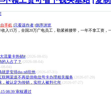
年不领工资可省下钱买基站
[复制
来自手机
|
只看该作者
|
倒序浏览
收入15万，全国20万广电员工，勒紧裤腰带，一年不拿工资
大流量卡热销#
(2026-08-05)
动的人占了？
(2026-08-04)
-08-04)
是安排dss n8坑他
(2026-07-31)
互联网渠道不再提供电信号卡办理相关服务
(2026-07-29)
脉，被认定为传销，实控人被判七年
(2026-07-27)
5 08:39 审核通过