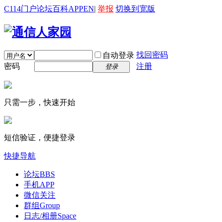
C114门户
论坛
百科
APP
EN
|
举报
切换到宽版
找回密码
自动登录
密码
注册
登录
只需一步，快速开始
短信验证，便捷登录
快捷导航
论坛
BBS
手机APP
微信关注
群组
Group
日志/相册
Space