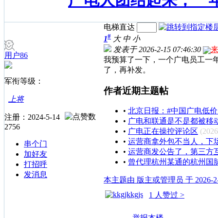
广电人团结起来，一
电梯直达
#
1
大
中
小
发表于 2026-2-15 07:46:30
用户86
我预算了一下，一个广电员工一年
了，再补发。
军衔等级：
作者近期主题帖
上将
•
北京日报：#中国广电低价
注册：2024-5-14
•
广电和联通是不是都被移
2756
•
广电正在操控评论区
(2026
•
运营商拿外包不当人，下场就
串个门
•
运营商发公告了，第三方
加好友
•
曾代理杭州某通的杭州国
打招呼
发消息
本主题由 版主或管理员 于 2026-2-1
1 人赞过 >
举报本楼