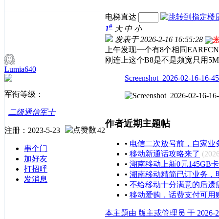
电梯直达
#
1
大
中
小
发表于 2026-2-16 16:55:28
上午发现一个有8个相同EARFC
刚连上这个B8是不是频宽只用5
Lumia640
Screenshot_2026-02-16-16-45
军衔等级：
二级通信军士
作者近期主题帖
注册：2023-5-23
42
•
电信二次放号前，自家业
串个门
•
移动新通话攻略来了
(2026
加好友
•
湖南移动上新0元145GB卡
打招呼
•
湖南移动精简已订业务，明
发消息
•
不给移动十分满意的后遗
•
移动爱购，话费支付可用
本主题由 版主或管理员 于 2026-2-