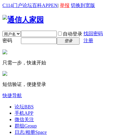
C114门户
论坛
百科
APP
EN
|
举报
切换到宽版
找回密码
自动登录
密码
注册
登录
只需一步，快速开始
短信验证，便捷登录
快捷导航
论坛
BBS
手机APP
微信关注
群组
Group
日志/相册
Space