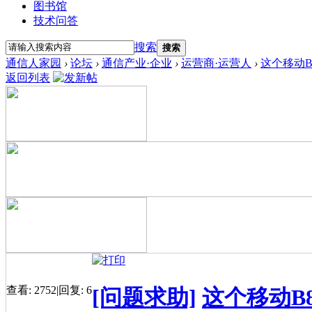
图书馆
技术问答
搜索
搜索
通信人家园
›
论坛
›
通信产业·企业
›
运营商·运营人
›
这个移动B
返回列表
查看:
2752
|
回复:
6
[问题求助]
这个移动B