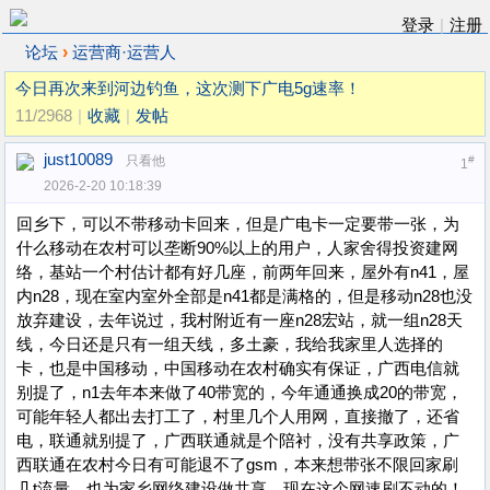
登录
|
注册
›
论坛
运营商·运营人
今日再次来到河边钓鱼，这次测下广电5g速率！
11/2968
|
收藏
|
发帖
just10089
只看他
#
1
2026-2-20 10:18:39
回乡下，可以不带移动卡回来，但是广电卡一定要带一张，为
什么移动在农村可以垄断90%以上的用户，人家舍得投资建网
络，基站一个村估计都有好几座，前两年回来，屋外有n41，屋
内n28，现在室内室外全部是n41都是满格的，但是移动n28也没
放弃建设，去年说过，我村附近有一座n28宏站，就一组n28天
线，今日还是只有一组天线，多土豪，我给我家里人选择的
卡，也是中国移动，中国移动在农村确实有保证，广西电信就
别提了，n1去年本来做了40带宽的，今年通通换成20的带宽，
可能年轻人都出去打工了，村里几个人用网，直接撤了，还省
电，联通就别提了，广西联通就是个陪衬，没有共享政策，广
西联通在农村今日有可能退不了gsm，本来想带张不限回家刷
几t流量，也为家乡网络建设做共享，现在这个网速刷不动的！