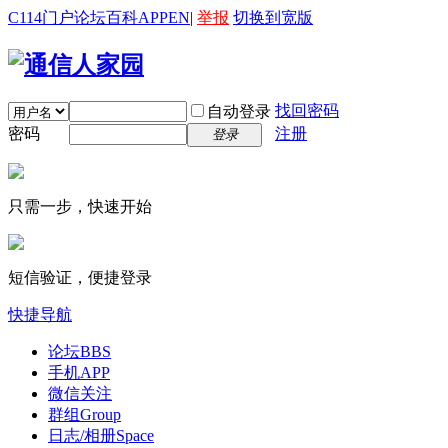
C114门户
论坛
百科
APP
EN
|
举报
切换到宽版
找回密码
自动登录
密码
注册
登录
只需一步，快速开始
短信验证，便捷登录
快捷导航
论坛
BBS
手机APP
微信关注
群组
Group
日志/相册
Space