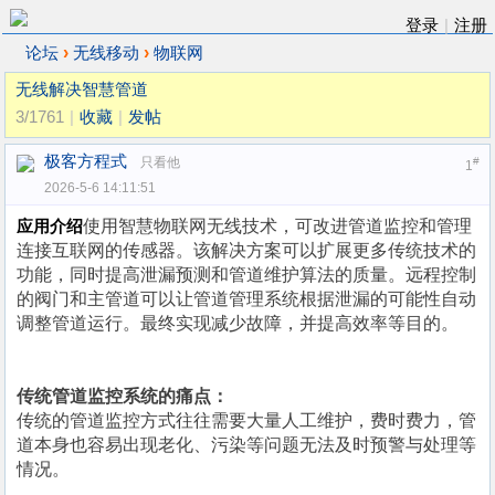
登录
|
注册
›
›
论坛
无线移动
物联网
无线解决智慧管道
3/1761
|
收藏
|
发帖
极客方程式
只看他
#
1
2026-5-6 14:11:51
使用
智慧
物联网
无线
技术
，可
改进管道监控和管理
应用介绍
连接互联网的传感器
。该
解决方案可以扩展更多传统技术的
功能，
同时
提高泄漏预测和管道维护算法的质量。远程控制
的阀门和主管道可以让管道管理系统根据泄漏的可能性自动
调整管道运行。最终
实现
减少故障，并提高效率
等目的
。
传统管道监控系统的痛点：
传统的管道监控方式往往需要大量人工维护，费时费力，管
道本身也容易出现老化、污染等问题无法及时预警与处理等
情况。