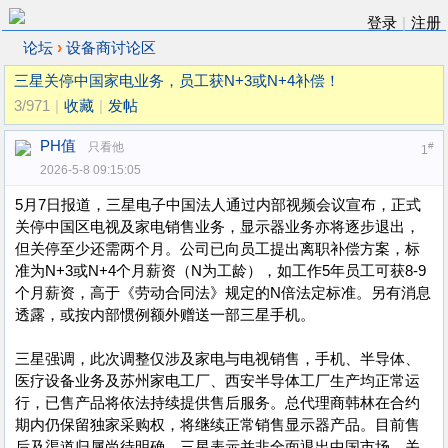
登录
|
注册
›
论坛
设备商讨论区
三星关停中国家电业务，员工获N+3或N+4补偿！
3/971
|
收藏
|
发帖
PH值
只看他
#
1
2026-5-8 09:15:05
5月7日报道，三星电子中国法人通过内部视频会议宣布，正式
关停中国区电视及家电销售业务，显示器业务亦将逐步退出，
但关停至少还需两个月。公司已向员工提出离职补偿方案，标
准为N+3或N+4个月薪资（N为工龄），如工作5年员工可获8-9
个月薪资，高于《劳动合同法》规定的N倍法定标准。另有消息
透露，或按内部惯例额外赠送一部三星手机。
三星强调，此次调整仅涉及家电与电视销售，手机、半导体、
医疗设备业务及苏州家电工厂、西安半导体工厂生产均正常运
行，已售产品将依法持续提供售后服务。总代理商韩林在合约
期内仍保留独家采购权，将继续正常销售显示器产品。目前售
后及渠道归属尚待明确，三星表示并非全面退出中国市场。关