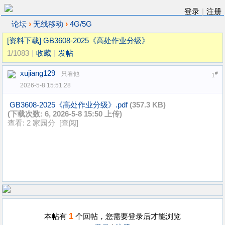
登录
|
注册
›
›
论坛
无线移动
4G/5G
[资料下载]
GB3608-2025《高处作业分级》
1/1083
|
收藏
|
发帖
xujiang129
只看他
#
1
2026-5-8 15:51:28
GB3608-2025《高处作业分级》.pdf
(357.3 KB)
(下载次数: 6, 2026-5-8 15:50 上传)
查看: 2 家园分 [
查阅
]
1
本帖有
个回帖，您需要登录后才能浏览