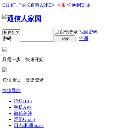
C114门户
论坛
百科
APP
EN
|
举报
切换到宽版
找回密码
自动登录
密码
注册
登录
只需一步，快速开始
短信验证，便捷登录
快捷导航
论坛
BBS
手机APP
微信关注
群组
Group
日志/相册
Space