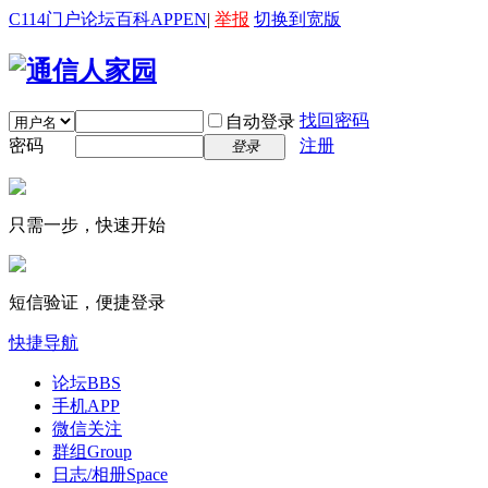
C114门户
论坛
百科
APP
EN
|
举报
切换到宽版
找回密码
自动登录
密码
注册
登录
只需一步，快速开始
短信验证，便捷登录
快捷导航
论坛
BBS
手机APP
微信关注
群组
Group
日志/相册
Space