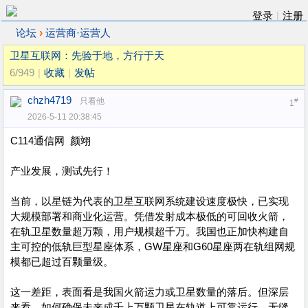
登录
|
注册
›
论坛
运营商·运营人
卫星互联网：先验于地，方行于天
6/949
|
收藏
|
发帖
chzh4719
只看他
#
1
2026-5-11 20:38:45
C114通信网 颜翊
产业发展，测试先行！
当前，以星链为代表的卫星互联网系统建设速度极快，已实现
大规模部署和商业化运营。凭借发射成本极低的可回收火箭，
在轨卫星数量超万颗，用户规模超千万。我国也正加快构建自
主可控的低轨巨型星座体系，GW星座和G60星座两在轨组网规
模都已超过百颗量级。
这一差距，表面看是我国火箭运力或卫星数量的落后。但深层
来看，如何确保未来成千上万颗卫星在轨道上可靠运行、无缝