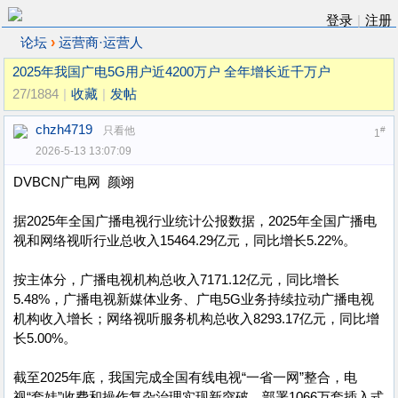
登录
|
注册
›
论坛
运营商·运营人
2025年我国广电5G用户近4200万户 全年增长近千万户
27/1884
|
收藏
|
发帖
chzh4719
只看他
#
1
2026-5-13 13:07:09
DVBCN广电网 颜翊
据2025年全国广播电视行业统计公报数据，2025年全国广播电
视和网络视听行业总收入15464.29亿元，同比增长5.22%。
按主体分，广播电视机构总收入7171.12亿元，同比增长
5.48%，广播电视新媒体业务、广电5G业务持续拉动广播电视
机构收入增长；网络视听服务机构总收入8293.17亿元，同比增
长5.00%。
截至2025年底，我国完成全国有线电视“一省一网”整合，电
视“套娃”收费和操作复杂治理实现新突破，部署1066万套插入式