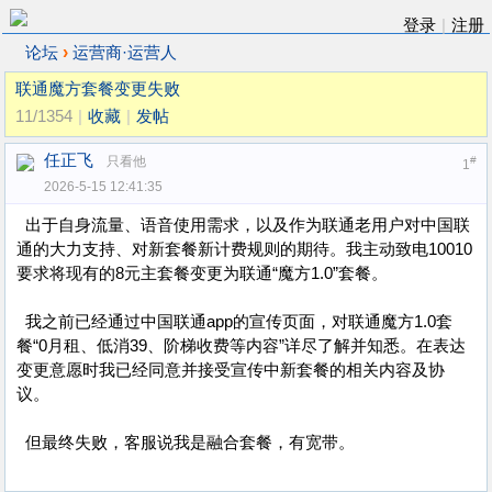
登录
|
注册
›
论坛
运营商·运营人
联通魔方套餐变更失败
11/1354
|
收藏
|
发帖
任正飞
只看他
#
1
2026-5-15 12:41:35
出于自身流量、语音使用需求，以及作为联通老用户对中国联
通的大力支持、对新套餐新计费规则的期待。我主动致电10010
要求将现有的8元主套餐变更为联通“魔方1.0”套餐。
我之前已经通过中国联通app的宣传页面，对联通魔方1.0套
餐“0月租、低消39、阶梯收费等内容”详尽了解并知悉。在表达
变更意愿时我已经同意并接受宣传中新套餐的相关内容及协
议。
但最终失败，客服说我是融合套餐，有宽带。