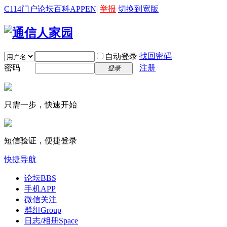
C114门户
论坛
百科
APP
EN
|
举报
切换到宽版
找回密码
自动登录
密码
注册
登录
只需一步，快速开始
短信验证，便捷登录
快捷导航
论坛
BBS
手机APP
微信关注
群组
Group
日志/相册
Space