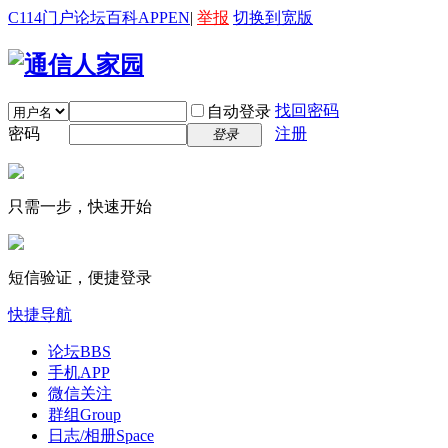
C114门户
论坛
百科
APP
EN
|
举报
切换到宽版
找回密码
自动登录
密码
注册
登录
只需一步，快速开始
短信验证，便捷登录
快捷导航
论坛
BBS
手机APP
微信关注
群组
Group
日志/相册
Space