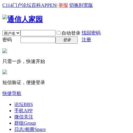
C114门户
论坛
百科
APP
EN
|
举报
切换到宽版
找回密码
自动登录
密码
注册
登录
只需一步，快速开始
短信验证，便捷登录
快捷导航
论坛
BBS
手机APP
微信关注
群组
Group
日志/相册
Space