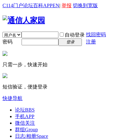
C114门户
论坛
百科
APP
EN
|
举报
切换到宽版
找回密码
自动登录
密码
注册
登录
只需一步，快速开始
短信验证，便捷登录
快捷导航
论坛
BBS
手机APP
微信关注
群组
Group
日志/相册
Space