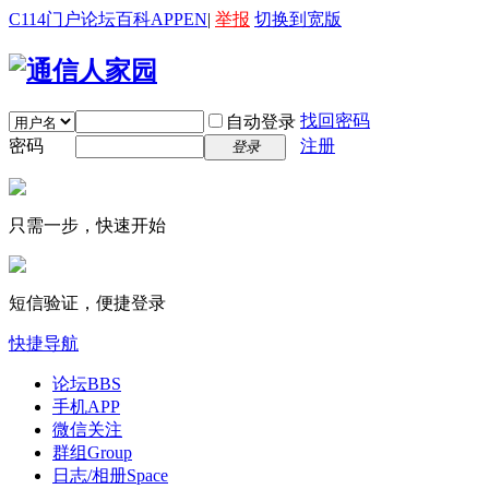
C114门户
论坛
百科
APP
EN
|
举报
切换到宽版
找回密码
自动登录
密码
注册
登录
只需一步，快速开始
短信验证，便捷登录
快捷导航
论坛
BBS
手机APP
微信关注
群组
Group
日志/相册
Space