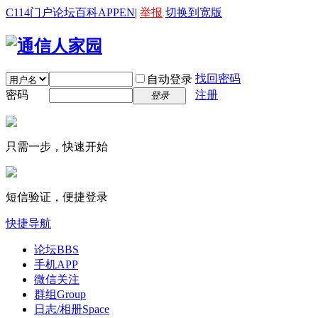
C114门户
论坛
百科
APP
EN
|
举报
切换到宽版
找回密码
自动登录
密码
注册
登录
只需一步，快速开始
短信验证，便捷登录
快捷导航
论坛
BBS
手机APP
微信关注
群组
Group
日志/相册
Space