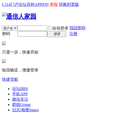
C114门户
论坛
百科
APP
EN
|
举报
切换到宽版
找回密码
自动登录
密码
注册
登录
只需一步，快速开始
短信验证，便捷登录
快捷导航
论坛
BBS
手机APP
微信关注
群组
Group
日志/相册
Space