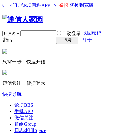
C114门户
论坛
百科
APP
EN
|
举报
切换到宽版
找回密码
自动登录
密码
注册
登录
只需一步，快速开始
短信验证，便捷登录
快捷导航
论坛
BBS
手机APP
微信关注
群组
Group
日志/相册
Space