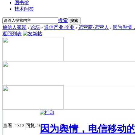
图书馆
技术问答
搜索
搜索
通信人家园
›
论坛
›
通信产业·企业
›
运营商·运营人
›
因为舆情
返回列表
查看:
1312
|
回复:
9
因为舆情，电信移动