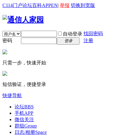
C114门户
论坛
百科
APP
EN
|
举报
切换到宽版
找回密码
自动登录
密码
注册
登录
只需一步，快速开始
短信验证，便捷登录
快捷导航
论坛
BBS
手机APP
微信关注
群组
Group
日志/相册
Space