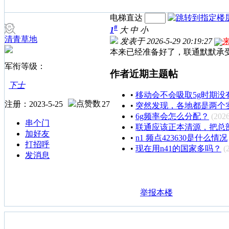
电梯直达
#
1
大
中
小
清青草地
发表于 2026-5-29 20:19:27
本来已经准备好了，联通默默承
军衔等级：
作者近期主题帖
下士
•
移动会不会吸取5g时期
注册：2023-5-25
27
•
突然发现，各地都是两个
•
6g频率会怎么分配？
(2026
串个门
•
联通应该正本清源，把总
加好友
•
n1 频点423630是什么情况
打招呼
•
现在用n41的国家多吗？
(
发消息
举报本楼