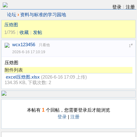
登录
|
注册
›
论坛
资料与标准的学习园地
压焓图
1/795
|
收藏
|
发帖
wcx123456
只看他
#
1
2026-6-16 17:10:19
压焓图
附件列表
excel压焓图.xlsx
(2026-6-16 17:09 上传)
134.35 KB, 下载次数: 2
1
本帖有
个回帖，您需要登录后才能浏览
登录
|
注册