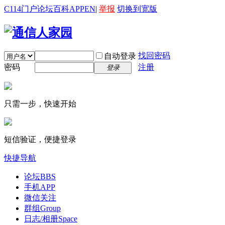
C114门户
论坛
百科
APP
EN
|
举报
切换到宽版
找回密码
自动登录
密码
注册
登录
只需一步，快速开始
短信验证，便捷登录
快捷导航
论坛
BBS
手机APP
微信关注
群组
Group
日志/相册
Space